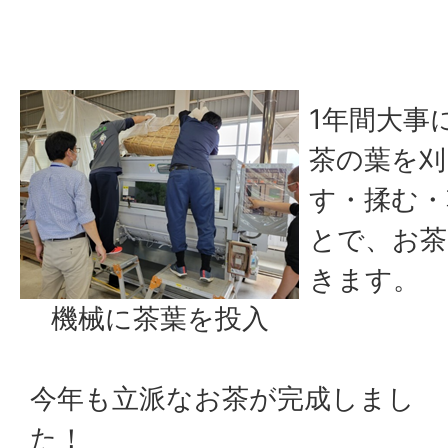
1年間大事
茶の葉を刈
す・揉む・
とで、お茶
きます。
機械に茶葉を投入
今年も立派なお茶が完成しまし
た！