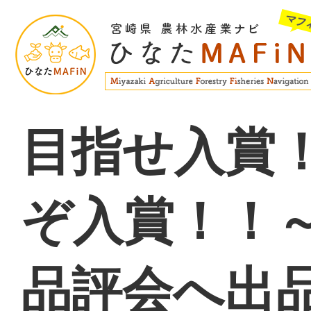
目指せ入賞
ぞ入賞！！
品評会へ出