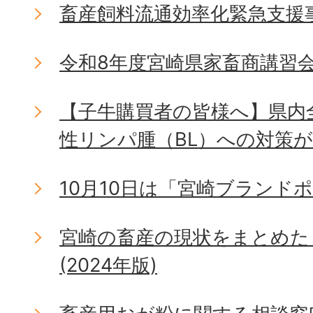
畜産飼料流通効率化緊急支援
令和8年度宮崎県家畜商講習
【子牛購買者の皆様へ】県内
性リンパ腫（BL）への対策
10月10日は「宮崎ブランド
宮崎の畜産の現状をまとめた
(2024年版)