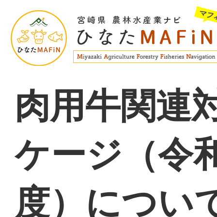
肉用牛関連
ケージ（令
度）につい