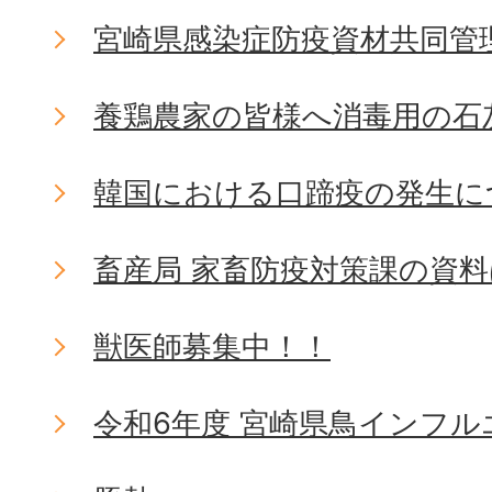
宮崎県感染症防疫資材共同管
養鶏農家の皆様へ消毒用の石
韓国における口蹄疫の発生に
畜産局 家畜防疫対策課の資
獣医師募集中！！
令和6年度 宮崎県鳥インフ