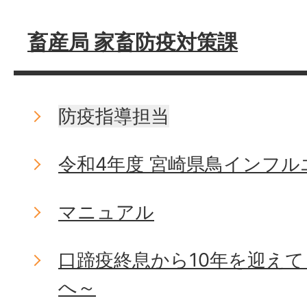
畜産局 家畜防疫対策課
防疫指導担当
令和4年度 宮崎県鳥インフ
マニュアル
口蹄疫終息から10年を迎え
へ～